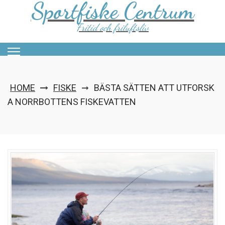
Sportfiske Centrum
Skip
to
content
Fritid och friluftsliv
HOME
FISKE
BÄSTA SÄTTEN ATT UTFORSK
➞
A NORRBOTTENS FISKEVATTEN