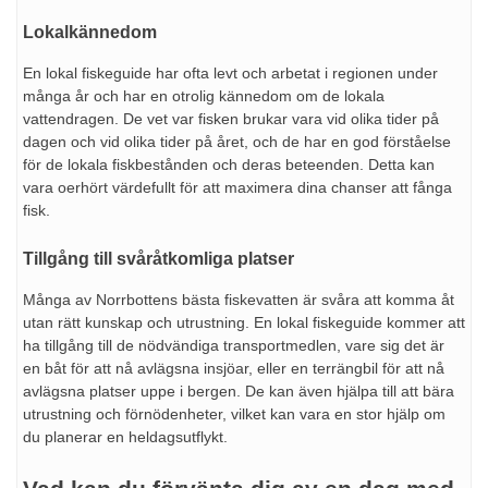
Lokalkännedom
En lokal fiskeguide har ofta levt och arbetat i regionen under
många år och har en otrolig kännedom om de lokala
vattendragen. De vet var fisken brukar vara vid olika tider på
dagen och vid olika tider på året, och de har en god förståelse
för de lokala fiskbestånden och deras beteenden. Detta kan
vara oerhört värdefullt för att maximera dina chanser att fånga
fisk.
Tillgång till svåråtkomliga platser
Många av Norrbottens bästa fiskevatten är svåra att komma åt
utan rätt kunskap och utrustning. En lokal fiskeguide kommer att
ha tillgång till de nödvändiga transportmedlen, vare sig det är
en båt för att nå avlägsna insjöar, eller en terrängbil för att nå
avlägsna platser uppe i bergen. De kan även hjälpa till att bära
utrustning och förnödenheter, vilket kan vara en stor hjälp om
du planerar en heldagsutflykt.