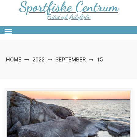
Sportfiske Centrum
Skip
to
content
Fritid och friluftsliv
HOME
2022
SEPTEMBER
15
➞
➞