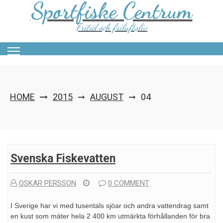
Sportfiske Centrum
Skip
to
content
Fritid och friluftsliv
HOME
2015
AUGUST
04
➞
➞
Svenska Fiskevatten
OSKAR PERSSON
0 COMMENT
I Sverige har vi med tusentals sjöar och andra vattendrag samt
en kust som mäter hela 2 400 km utmärkta förhållanden för bra