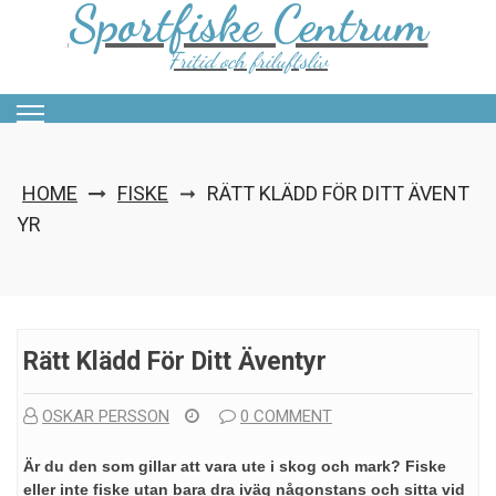
Sportfiske Centrum
Skip
to
content
Fritid och friluftsliv
HOME
FISKE
RÄTT KLÄDD FÖR DITT ÄVENT
➞
YR
Rätt Klädd För Ditt Äventyr
OSKAR PERSSON
0 COMMENT
Är du den som gillar att vara ute i skog och mark? Fiske
eller inte fiske utan bara dra iväg någonstans och sitta vid