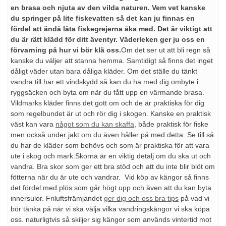
en brasa och njuta av den vilda naturen. Vem vet kanske
du springer på lite fiskevatten så det kan ju finnas en
fördel att ändå låta fiskegrejerna åka med. Det är viktigt att
du är rätt klädd för ditt äventyr. Väderleken ger ju oss en
förvarning på hur vi bör klä oss.
Om det ser ut att bli regn så
kanske du väljer att stanna hemma. Samtidigt så finns det inget
dåligt väder utan bara dåliga kläder. Om det ställe du tänkt
vandra till har ett vindskydd så kan du ha med dig ombyte i
ryggsäcken och byta om när du fått upp en värmande brasa.
Vildmarks kläder finns det gott om och de är praktiska för dig
som regelbundet är ut och rör dig i skogen. Kanske en praktisk
väst kan vara
något som du kan skaffa
, både praktisk för fiske
men också under jakt om du även håller på med detta. Se till så
du har de kläder som behövs och som är praktiska för att vara
ute i skog och mark.Skorna är en viktig detalj om du ska ut och
vandra. Bra skor som ger ett bra stöd och att du inte blir blöt om
fötterna när du är ute och vandrar. Vid köp av kängor så finns
det fördel med plös som går högt upp och även att du kan byta
innersulor. Friluftsfrämjandet
ger dig och oss bra tips
på vad vi
bör tänka på när vi ska välja vilka vandringskängor vi ska köpa
oss. naturligtvis så skiljer sig kängor som används vintertid mot