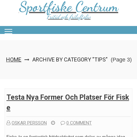
Sportfiske Centrum
Skip
to
content
Fritid och friluftsliv
HOME
ARCHIVE BY CATEGORY "TIPS"
(Page 3)
Testa Nya Former Och Platser För Fisk
E
OSKAR PERSSON
0 COMMENT
Fiske är en fantastisk fritidsaktivitet som delas av många idag.